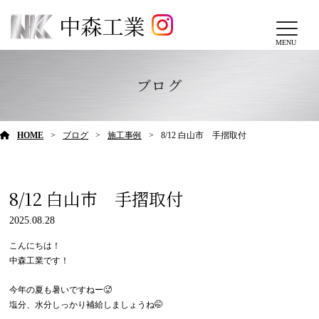
MENU
ブログ
HOME
ブログ
施工事例
8/12 白山市 手摺取付
8/12 白山市 手摺取付
2025.08.28
こんにちは！
中森工業です！
今年の夏も暑いですねー🥵
塩分、水分しっかり補給しましょうね🤭